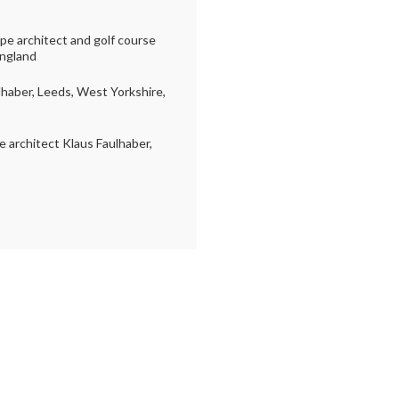
ape architect and golf course
England
lhaber, Leeds, West Yorkshire,
e architect Klaus Faulhaber,