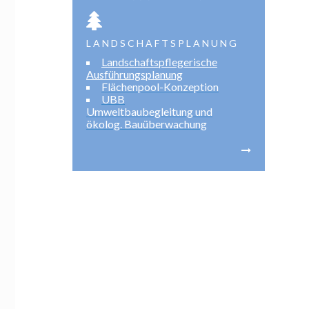
LANDSCHAFTSPLANUNG
Landschaftspflegerische
Ausführungsplanung
Flächenpool-Konzeption
UBB
Umweltbaubegleitung und
ökolog. Bauüberwachung