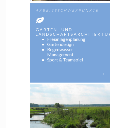
ARBEITSSCHWERPUNKTE
GARTEN- UND
LANDSCHAFTSARCHITEKTUR
Freianlagenplanung
Gartendesign
Regenwasser-
Management
Sport & Teamspiel