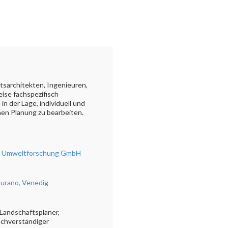
tsarchitekten, Ingenieuren,
ise fachspezifisch
 der Lage, individuell und
hen Planung zu bearbeiten.
und Umweltforschung GmbH
& Burano, Venedig
 Landschaftsplaner,
achverständiger